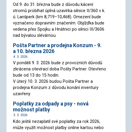
Od 9. do 31. března bude z důvodu kácení
stromů probíhat úplná uzavírka silnice II/360 v k.
ú. Lanšperk (km 8,719–10,468). Omezení bude
vyznačeno dopravním značením. Objížďka bude
vedena přes Spojku a Hnátnici po silnici III/3606
nad bývalou slévárnou.
Pošta Partner a prodejna Konzum - 9.
a 10. března 2026
4. 3. 2026
V pondělí 9. 3. 2026 bude z provozních důvodů
zkrácena otevírací doba Pošty Partner. Otevřeno
bude od 13 do 15 hodin.
V úterý 10. 3. 2026 budou Pošta Partner a
prodejna Konzum z důvodu konání inventury
uzavřeny.
Poplatky za odpady a psy - nová
možnost platby
3. 3. 2026
Kdo ještě nezaplatil své poplatky za rok 2026,
může využít možnost platby online kartou nebo