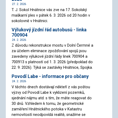
27. 2. 2026
T. J. Sokol Hnátnice vás zve na 17. Sokolský
maškarní ples v pátek 6. 3. 2026 od 20 hodin v
sokolovně v Hnátnici.
Výlukový jízdní řád autobusů - linka
700904
24. 2. 2026
Z důvodu rekonstrukce mostu v Dolní Čermné a
za účelem eliminace zpožďování spojů jsou
zavedeny výlukové jízdní řády linek 700904 a
700913 s platností od 1. 3. 2026 (předpoklad do
22. 9. 2026). Týká se zastávky Hnátnice, Spojka.
Povodí Labe - informace pro občany
24. 2. 2026
V těchto dnech dostávají někteří z vás poštou
výzvy od Povodí Labe k vyklizení pozemků,
sjednání nájmu atd. s tím, že máte reagovat do
30 dnů. Vzhledem k tomu, že geometrické
zaměření Hnátnického potoka v Katastru
nemovitostí neodpovídá realitě, snažíme se