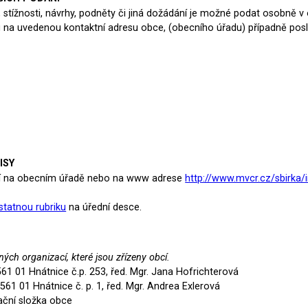
stížnosti, návrhy, podněty či jiná dožádání je možné podat osobně v
 na uvedenou kontaktní adresu obce, (obecního úřadu) případně posla
ISY
utí na obecním úřadě nebo na www adrese
http://www.mvcr.cz/sbirka/
tatnou rubriku
na úřední desce.
ých organizací, které jsou zřízeny obcí.
561 01 Hnátnice č.p. 253, řed. Mgr. Jana Hofrichterová
561 01 Hnátnice č. p. 1, řed. Mgr. Andrea Exlerová
ační složka obce