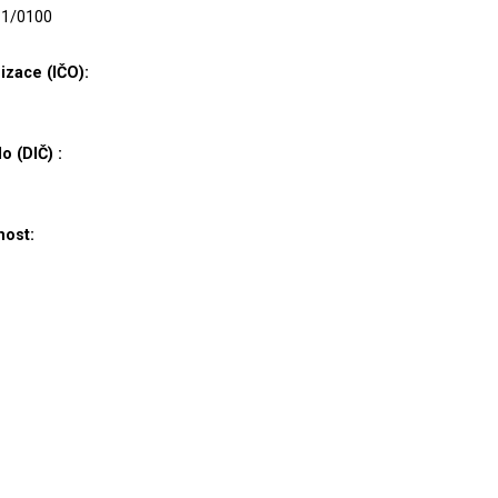
611/0100
nizace (IČO):
o (DIČ) :
nost: