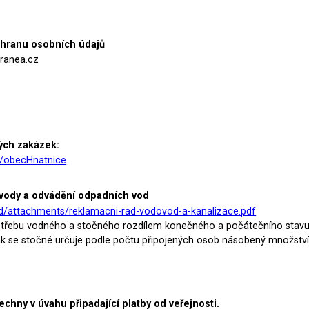
chranu osobních údajů
aranea.cz
ných zakázek:
il/obecHnatnice
vody a odvádění odpadních vod
ad/attachments/reklamacni-rad-vodovod-a-kanalizace.pdf
otřebu vodného a stočného rozdílem konečného a počátečního sta
, pak se stočné určuje podle počtu připojených osob násobený množst
.
chny v úvahu připadající platby od veřejnosti.