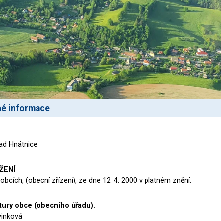
né informace
ad Hnátnice
ŽENÍ
obcích, (obecní zřízení), ze dne 12. 4. 2000 v platném znění.
tury obce (obecního úřadu).
rvinková