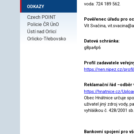
voda: 724 189 562.
ODKAZY
Czech POINT
Pověřenec úřadu pro o
Policie ČR ÚnO
Vít Svačina, vit.svacina@
Ústí nad Orlicí
Orlicko-Třebovsko
Datová schránka:
g8pa4p6
Profil zadavatele veřej
https://nen.nipez.cz/prof
Reklamační řád –odběr 
https://hnatnice.cz/Uplo
Obec Hnátnice určuje sp
uživatel jiný zdroj vody
vyhláškou č. 428/2001 sb
Bankovní spojení pro vše