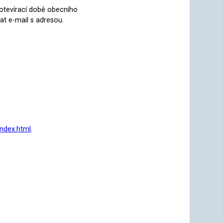
 otevírací době obecního
t e-mail s adresou.
index.html
.