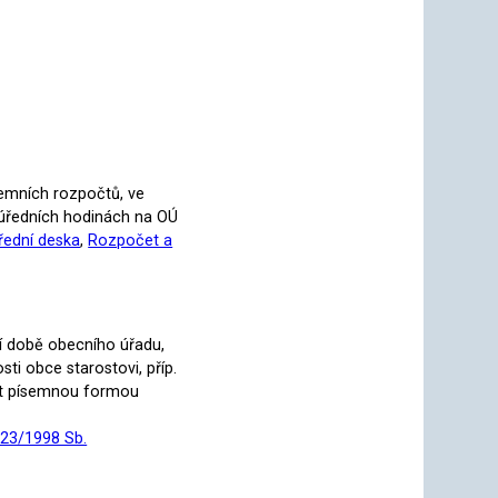
emních rozpočtů, ve
v úředních hodinách na OÚ
řední deska
,
Rozpočet a
í době obecního úřadu,
i obce starostovi, příp.
dat písemnou formou
123/1998 Sb.