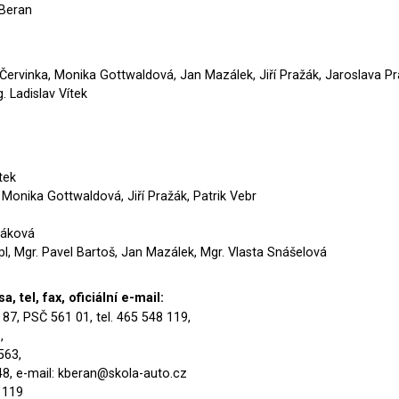
 Beran
ít Červinka, Monika Gottwaldová, Jan Mazálek, Jiří Pražák, Jaroslava P
. Ladislav Vítek
tek
, Monika Gottwaldová, Jiří Pražák, Patrik Vebr
žáková
ppl, Mgr. Pavel Bartoš, Jan Mazálek, Mgr. Vlasta Snášelová
, tel, fax, oficiální e-mail:
 87, PSČ 561 01, tel. 465 548 119,
,
563,
48, e-mail: kberan@skola-auto.cz
 119