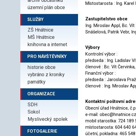
archiv občasníku
Místostarosta : Ing. Karel
územní plán obce
Zastupitelstvo obce
SLUŽBY
Ing. Miroslav Appl, Bc. V
ZŠ Hnátnice
Snášelová, Patrik Vebr, Ing
MŠ Hnátnice
knihovna a internet
Výbory
Kontrolní výbor :
PRO NÁVŠTĚVNÍKY
předseda : Ing. Ladislav Ví
historie obce
členové : Bc. Vít Červinka
Finanční výbor :
vybráno z kroniky
předseda : Jaroslava Pra
památky
členové : Ing. Miroslav A
ORGANIZACE
Kontaktní poštovní adresa
SDH
Obecní úřad Hnátnice, č.p
Sokol
e-mail: obec@hnatnice.cz
Myslivecký spolek
mobil starostka: 724 189 
místostarosta: 604 640 6
FOTOGALERIE
účetní, pokladna: 465 548