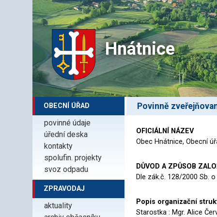
Hnátnice
Povinně zveřejňova
OBECNÍ ÚŘAD
povinné údaje
OFICIÁLNÍ NÁZEV
úřední deska
Obec Hnátnice, Obecní úř
kontakty
spolufin. projekty
DŮVOD A ZPŮSOB ZALO
svoz odpadu
Dle zák.č. 128/2000 Sb. o 
ZPRAVODAJ
Popis organizační struk
aktuality
Starostka : Mgr. Alice Če