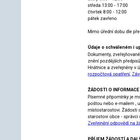
středa 13:00 - 17:00
čtvrtek 8:00 - 12:00
pátek zavřeno
Mimo úřední dobu dle pře
Údaje o schváleném i up
Dokumenty, zveřejňované 
znění pozdějších předpisů
Hnátnice a zveřejněny v 
rozpočtová opatření
,
Záv
ŽÁDOSTI O INFORMACE
Písemné připomínky je mo
poštou nebo e-mailem , u
místostarostovi. Žádosti
starostovi obce - správci 
Zveřejnění odpovědí na ž
PŘÍJEM ŽÁDOSTÍ A DAL