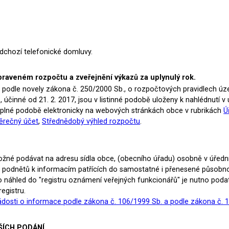
dchozí telefonické domluvy.
raveném rozpočtu a zveřejnění výkazů za uplynulý rok.
podle novely zákona č. 250/2000 Sb., o rozpočtových pravidlech úz
, účinné od 21. 2. 2017, jsou v listinné podobě uloženy k nahlédnutí 
úplné podobě elektronicky na webových stránkách obce v rubrikách
Ú
ěrečný účet
,
Střednědobý výhled rozpočtu
.
žné podávat na adresu sídla obce, (obecního úřadu) osobně v úředn
 podnětů k informacím patřících do samostatné i přenesené působnost
 o náhled do "registru oznámení veřejných funkcionářů" je nutno po
registru.
ádosti o informace podle zákona č. 106/1999 Sb. a podle zákona č. 
ŠÍCH PODÁNÍ