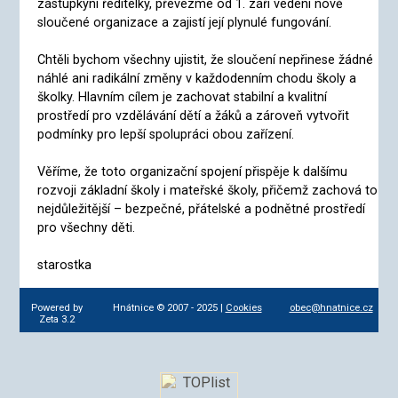
zástupkyní ředitelky, převezme od 1. září vedení nově
sloučené organizace a zajistí její plynulé fungování.
Chtěli bychom všechny ujistit, že sloučení nepřinese žádné
náhlé ani radikální změny v každodenním chodu školy a
školky. Hlavním cílem je zachovat stabilní a kvalitní
prostředí pro vzdělávání dětí a žáků a zároveň vytvořit
podmínky pro lepší spolupráci obou zařízení.
Věříme, že toto organizační spojení přispěje k dalšímu
rozvoji základní školy i mateřské školy, přičemž zachová to
nejdůležitější – bezpečné, přátelské a podnětné prostředí
pro všechny děti.
starostka
Powered by
Hnátnice © 2007 - 2025 |
Cookies
obec@hnatnice.cz
Zeta 3.2