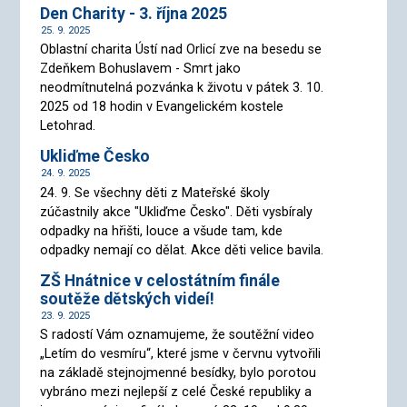
Den Charity - 3. října 2025
25. 9. 2025
Oblastní charita Ústí nad Orlicí zve na besedu se
Zdeňkem Bohuslavem - Smrt jako
neodmítnutelná pozvánka k životu v pátek 3. 10.
2025 od 18 hodin v Evangelickém kostele
Letohrad.
Ukliďme Česko
24. 9. 2025
24. 9. Se všechny děti z Mateřské školy
zúčastnily akce "Ukliďme Česko". Děti vysbíraly
odpadky na hřišti, louce a všude tam, kde
odpadky nemají co dělat. Akce děti velice bavila.
ZŠ Hnátnice v celostátním finále
soutěže dětských videí!
23. 9. 2025
S radostí Vám oznamujeme, že soutěžní video
„Letím do vesmíru“, které jsme v červnu vytvořili
na základě stejnojmenné besídky, bylo porotou
vybráno mezi nejlepší z celé České republiky a