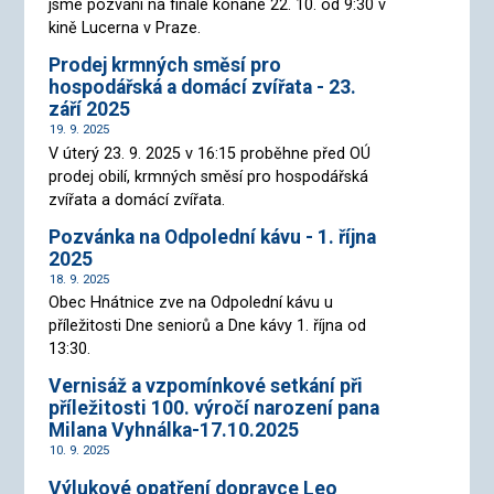
jsme pozváni na finále konané 22. 10. od 9:30 v
kině Lucerna v Praze.
Prodej krmných směsí pro
hospodářská a domácí zvířata - 23.
září 2025
19. 9. 2025
V úterý 23. 9. 2025 v 16:15 proběhne před OÚ
prodej obilí, krmných směsí pro hospodářská
zvířata a domácí zvířata.
Pozvánka na Odpolední kávu - 1. října
2025
18. 9. 2025
Obec Hnátnice zve na Odpolední kávu u
příležitosti Dne seniorů a Dne kávy 1. října od
13:30.
Vernisáž a vzpomínkové setkání při
příležitosti 100. výročí narození pana
Milana Vyhnálka-17.10.2025
10. 9. 2025
Výlukové opatření dopravce Leo