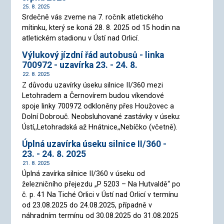
25. 8. 2025
Srdečně vás zveme na 7. ročník atletického
mítinku, který se koná 28. 8. 2025 od 15 hodin na
atletickém stadionu v Ústí nad Orlicí.
Výlukový jízdní řád autobusů - linka
700972 - uzavírka 23. - 24. 8.
22. 8. 2025
Z důvodu uzavírky úseku silnice II/360 mezi
Letohradem a Černovírem budou víkendové
spoje linky 700972 odkloněny přes Houžovec a
Dolní Dobrouč. Neobsluhované zastávky v úseku:
Ústí,,Letohradská až Hnátnice,,Nebíčko (včetně).
Úplná uzavírka úseku silnice II/360 -
23. - 24. 8. 2025
21. 8. 2025
Úplná zavírka silnice II/360 v úseku od
železničního přejezdu „P 5203 – Na Hutvaldě“ po
č. p. 41 Na Tiché Orlici v Ústí nad Orlicí v termínu
od 23.08.2025 do 24.08.2025, případně v
náhradním termínu od 30.08.2025 do 31.08.2025