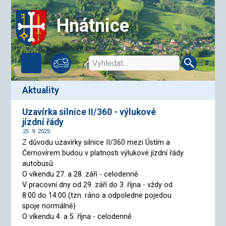
Hnátnice
aktuality
Uzavírka silnice II/360 - výlukové
jízdní řády
25. 9. 2025
Z důvodu uzavírky silnice II/360 mezi Ústím a
Černovírem budou v platnosti výlukové jízdní řády
autobusů:
O víkendu 27. a 28. září - celodenně
V pracovní dny od 29. září do 3. října - vždy od
8:00 do 14:00 (tzn. ráno a odpoledne pojedou
spoje normálně)
O víkendu 4. a 5. října - celodenně