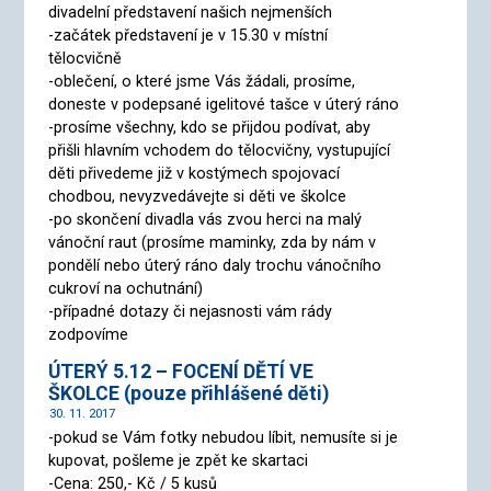
divadelní představení našich nejmenších
-začátek představení je v 15.30 v místní
tělocvičně
-oblečení, o které jsme Vás žádali, prosíme,
doneste v podepsané igelitové tašce v úterý ráno
-prosíme všechny, kdo se přijdou podívat, aby
přišli hlavním vchodem do tělocvičny, vystupující
děti přivedeme již v kostýmech spojovací
chodbou, nevyzvedávejte si děti ve školce
-po skončení divadla vás zvou herci na malý
vánoční raut (prosíme maminky, zda by nám v
pondělí nebo úterý ráno daly trochu vánočního
cukroví na ochutnání)
-případné dotazy či nejasnosti vám rády
zodpovíme
ÚTERÝ 5.12 – FOCENÍ DĚTÍ VE
ŠKOLCE (pouze přihlášené děti)
30. 11. 2017
-pokud se Vám fotky nebudou líbit, nemusíte si je
kupovat, pošleme je zpět ke skartaci
-Cena: 250,- Kč / 5 kusů