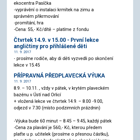
ekocentra Pasíčka
-vyprávění o instalaci krmítek na zimu a
správném přikrmování
-promítání, hra
-Cena: 55,- Kč/dítě – platíme z fondu
Čtvrtek 14.9. v 15.00 - První lekce
angličtiny pro přihlášené děti
11. 9. 2017
- prosíme rodiče, aby di děti vyzvedli po skončení
lekce v 15.45
PŘÍPRAVNÁ PŘEDPLAVECKÁ VÝUKA
11. 9. 2017
8.9. – 10.11. , vždy v pátek, v krytém plaveckém
bazénu v Ústí nad Orlicí
+ vložená lekce ve čtvrtek 14.9. – 8.00 -9.00,
odjezd v 7.30 (místo podzimních prázdnin)
-Výuka bude 60 minut – 8.45 – 9.45, každý pátek
-Cena za plavání je 560,- Kč, kterou předem
plaťte u p. učitelek (prosíme o přesnou částku),