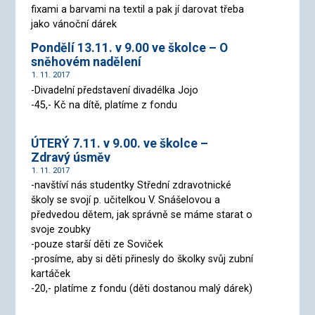
fixami a barvami na textil a pak jí darovat třeba
jako vánoční dárek
Pondělí 13.11. v 9.00 ve školce – O
sněhovém nadělení
1. 11. 2017
-Divadelní představení divadélka Jojo
-45,- Kč na dítě, platíme z fondu
ÚTERÝ 7.11. v 9.00. ve školce –
Zdravý úsměv
1. 11. 2017
-navštíví nás studentky Střední zdravotnické
školy se svojí p. učitelkou V. Snášelovou a
předvedou dětem, jak správně se máme starat o
svoje zoubky
-pouze starší děti ze Soviček
-prosíme, aby si děti přinesly do školky svůj zubní
kartáček
-20,- platíme z fondu (děti dostanou malý dárek)