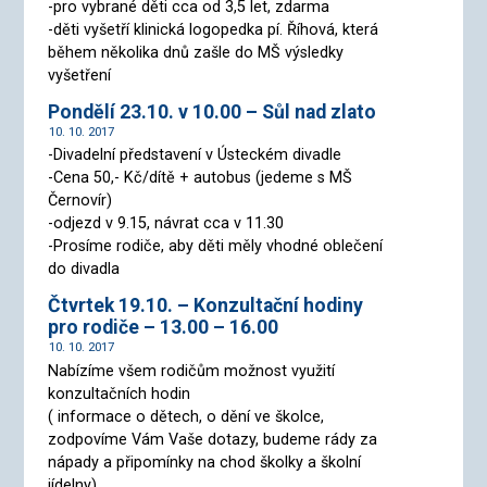
-pro vybrané děti cca od 3,5 let, zdarma
-děti vyšetří klinická logopedka pí. Říhová, která
během několika dnů zašle do MŠ výsledky
vyšetření
Pondělí 23.10. v 10.00 – Sůl nad zlato
10. 10. 2017
-Divadelní představení v Ústeckém divadle
-Cena 50,- Kč/dítě + autobus (jedeme s MŠ
Černovír)
-odjezd v 9.15, návrat cca v 11.30
-Prosíme rodiče, aby děti měly vhodné oblečení
do divadla
Čtvrtek 19.10. – Konzultační hodiny
pro rodiče – 13.00 – 16.00
10. 10. 2017
Nabízíme všem rodičům možnost využití
konzultačních hodin
( informace o dětech, o dění ve školce,
zodpovíme Vám Vaše dotazy, budeme rády za
nápady a připomínky na chod školky a školní
jídelny)