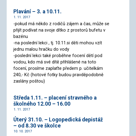
Plavání – 3. a 10.11.
1. 11. 2017
-pokud má někdo z rodičů zájem a čas, může se
přijít podívat na svoje dítko z prostorů bufetu v
bazénu
-na poslední lekci , tj. 10.11.si děti mohou vzít
jednu malou hračku do vody
-poslední lekci také proběhne focení dětí pod
vodou, kdo má své dítě přihlášené na toto
focení, prosíme zaplaťte předem p. učitelkám
240,- Kč (hotové fotky budou pravděpodobně
zaslány poštou)
Středa 1.11. – placení stravného a
školného 12.00 – 16.00
1. 11. 2017
Úterý 31.10. – Logopedická depistáž
– od 8.30 ve školce
10. 10. 2017