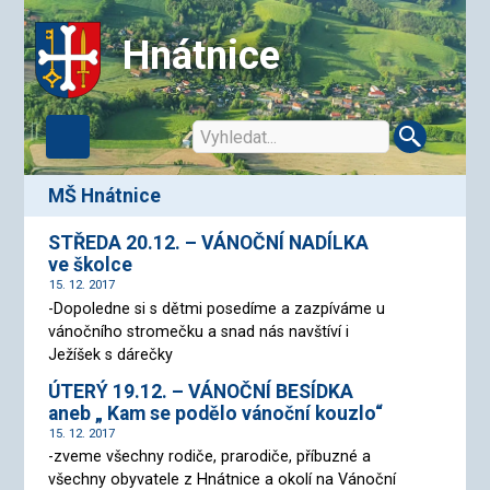
Hnátnice
MŠ Hnátnice
STŘEDA 20.12. – VÁNOČNÍ NADÍLKA
ve školce
15. 12. 2017
-Dopoledne si s dětmi posedíme a zazpíváme u
vánočního stromečku a snad nás navštíví i
Ježíšek s dárečky
ÚTERÝ 19.12. – VÁNOČNÍ BESÍDKA
aneb „ Kam se podělo vánoční kouzlo“
15. 12. 2017
-zveme všechny rodiče, prarodiče, příbuzné a
všechny obyvatele z Hnátnice a okolí na Vánoční