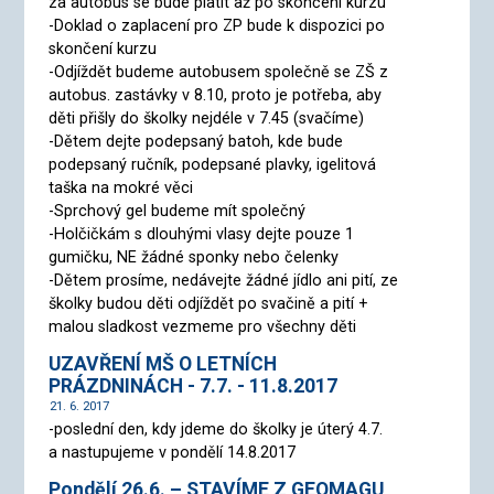
za autobus se bude platit až po skončení kurzu
-Doklad o zaplacení pro ZP bude k dispozici po
skončení kurzu
-Odjíždět budeme autobusem společně se ZŠ z
autobus. zastávky v 8.10, proto je potřeba, aby
děti přišly do školky nejdéle v 7.45 (svačíme)
-Dětem dejte podepsaný batoh, kde bude
podepsaný ručník, podepsané plavky, igelitová
taška na mokré věci
-Sprchový gel budeme mít společný
-Holčičkám s dlouhými vlasy dejte pouze 1
gumičku, NE žádné sponky nebo čelenky
-Dětem prosíme, nedávejte žádné jídlo ani pití, ze
školky budou děti odjíždět po svačině a pití +
malou sladkost vezmeme pro všechny děti
UZAVŘENÍ MŠ O LETNÍCH
PRÁZDNINÁCH - 7.7. - 11.8.2017
21. 6. 2017
-poslední den, kdy jdeme do školky je úterý 4.7.
a nastupujeme v pondělí 14.8.2017
Pondělí 26.6. – STAVÍME Z GEOMAGU