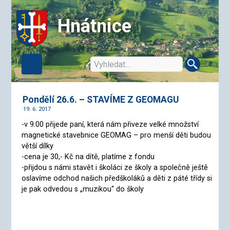
Hnátnice
Pondělí 26.6. – STAVÍME Z GEOMAGU
19. 6. 2017
-v 9.00 přijede paní, která nám přiveze velké množství
magnetické stavebnice GEOMAG – pro menší děti budou
větší dílky
-cena je 30,- Kč na dítě, platíme z fondu
-přijdou s námi stavět i školáci ze školy a společně ještě
oslavíme odchod našich předškoláků a děti z páté třídy si
je pak odvedou s „muzikou“ do školy