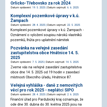
Orlicko-Třebovsko za rok 2024
Datum vystavení:
19. 5. 2025 |
Datum sejmutí:
6. 6. 2025
Komplexní pozemkové úpravy v k.ú.
Žampach
Datum vystavení:
28. 4. 2025 |
Datum sejmutí:
22. 5. 2025
Komplexní pozemkové úpravy v k.ú. Žampach -
Oznámení o vyložení soupisu nároků vlastníků
pozemků, lhůta pro uplatnění námitek
Pozvánka na veřejné zasedání
zastupitelstva obce Hnátnice 14. 5.
2025
Datum vystavení:
7. 5. 2025 |
Datum sejmutí:
14. 5. 2025
Zveme vás na veřejné zasedání zastupitelstva
obce dne 14. 5. 2025 od 19 hodin v zasedací
místnosti Obecního úřadu, Hnátnice 87.
Veřejná vyhláška - daně z nemovitých
věcí pro rok 2025 - neplátci SIPO
Datum vystavení:
28. 4. 2025 |
Datum sejmutí:
2. 6. 2025
Finanční úřad pro Pardubický kraj oznamuje, že
ode dne 30. dubna do 30. května 2025 jsou na