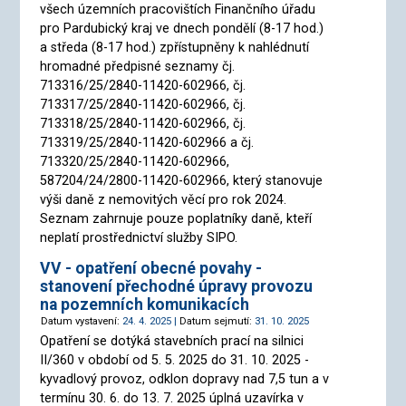
všech územních pracovištích Finančního úřadu
pro Pardubický kraj ve dnech pondělí (8-17 hod.)
a středa (8-17 hod.) zpřístupněny k nahlédnutí
hromadné předpisné seznamy čj.
713316/25/2840-11420-602966, čj.
713317/25/2840-11420-602966, čj.
713318/25/2840-11420-602966, čj.
713319/25/2840-11420-602966 a čj.
713320/25/2840-11420-602966,
587204/24/2800-11420-602966, který stanovuje
výši daně z nemovitých věcí pro rok 2024.
Seznam zahrnuje pouze poplatníky daně, kteří
neplatí prostřednictví služby SIPO.
VV - opatření obecné povahy -
stanovení přechodné úpravy provozu
na pozemních komunikacích
Datum vystavení:
24. 4. 2025 |
Datum sejmutí:
31. 10. 2025
Opatření se dotýká stavebních prací na silnici
II/360 v období od 5. 5. 2025 do 31. 10. 2025 -
kyvadlový provoz, odklon dopravy nad 7,5 tun a v
termínu 30. 6. do 13. 7. 2025 úplná uzavírka v