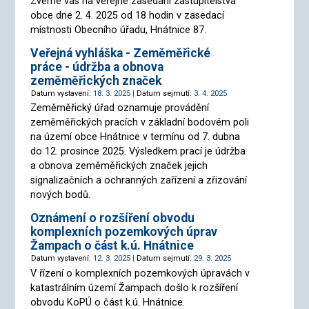
Zveme vás na veřejné zasedání zastupitelstva
obce dne 2. 4. 2025 od 18 hodin v zasedací
místnosti Obecního úřadu, Hnátnice 87.
Veřejná vyhláška - Zeměměřické
práce - údržba a obnova
zeměměřických značek
Datum vystavení:
18. 3. 2025 |
Datum sejmutí:
3. 4. 2025
Zeměměřický úřad oznamuje provádění
zeměměřických pracích v základní bodovém poli
na území obce Hnátnice v termínu od 7. dubna
do 12. prosince 2025. Výsledkem prací je údržba
a obnova zeměměřických značek jejich
signalizačních a ochranných zařízení a zřizování
nových bodů.
Oznámení o rozšíření obvodu
komplexních pozemkových úprav
Žampach o část k.ú. Hnátnice
Datum vystavení:
12. 3. 2025 |
Datum sejmutí:
29. 3. 2025
V řízení o komplexních pozemkových úpravách v
katastrálním území Žampach došlo k rozšíření
obvodu KoPÚ o část k.ú. Hnátnice.