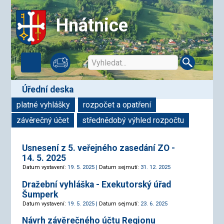
Hnátnice
úřední deska
platné vyhlášky
rozpočet a opatření
závěrečný účet
střednědobý výhled rozpočtu
Usnesení z 5. veřejného zasedání ZO -
14. 5. 2025
Datum vystavení:
19. 5. 2025 |
Datum sejmutí:
31. 12. 2025
Dražební vyhláška - Exekutorský úřad
Šumperk
Datum vystavení:
19. 5. 2025 |
Datum sejmutí:
23. 6. 2025
Návrh závěrečného účtu Regionu