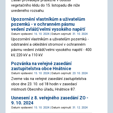
Zásah provádějte průběžně v období
vegetačního klidu do 15. listopadu dle níže
uvedeného rozsahu.
Upozornění vlastníkům a uživatelům
pozemků - v ochranném pásmu
vedení zvlášť/velmi vysokého napětí
Datum vystavení:
16. 10. 2024 |
Datum sejmutí:
31. 10. 2024
Upozornění vlastníkům a uživatelům pozemků -
odstranění a okleštění stromoví v ochranném
pásmu vedení zvlášť/velmi vysokého napětí - 400
kV, 220 kV a 110 kV.
Pozvánka na veřejné zasedání
zastupitelstva obce Hnátnice
Datum vystavení:
15. 10. 2024 |
Datum sejmutí:
23. 10. 2024
Zveme vás na veřejné zasedání zastupitelstva
obce dne 23. 10. od 18 hodin v zasedací
místnosti Obecního úřadu, Hnátnice 87.
Usnesení z 8. veřejného zasedání ZO -
9. 10. 2024
Datum vystavení:
15. 10. 2024 |
Datum sejmutí:
31. 12. 2024