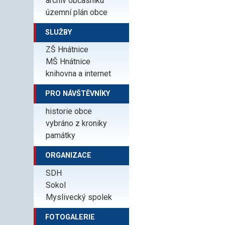
archiv občasníku
územní plán obce
SLUŽBY
ZŠ Hnátnice
MŠ Hnátnice
knihovna a internet
PRO NÁVŠTĚVNÍKY
historie obce
vybráno z kroniky
památky
ORGANIZACE
SDH
Sokol
Myslivecký spolek
FOTOGALERIE