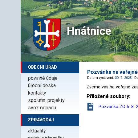
Hnátnice
OBECNÍ ÚŘAD
Pozvánka na veřejné
povinné údaje
Datum vystavení:
30. 7. 2025 |
D
úřední deska
Zveme vás na veřejné zas
kontakty
Přiložené soubory:
spolufin. projekty
Pozvánka ZO 6. 8. 
svoz odpadu
ZPRAVODAJ
aktuality