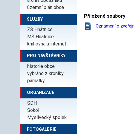
archiv občasníku
územní plán obce
Přiložené soubory:
SLUŽBY
Oznámení o zveřejn
ZŠ Hnátnice
MŠ Hnátnice
knihovna a internet
PRO NÁVŠTĚVNÍKY
historie obce
vybráno z kroniky
památky
ORGANIZACE
SDH
Sokol
Myslivecký spolek
FOTOGALERIE