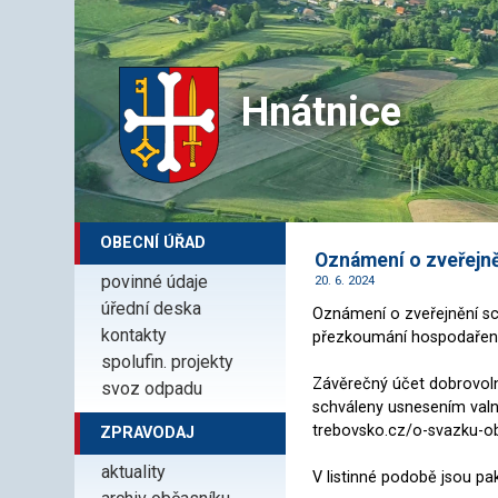
Hnátnice
OBECNÍ ÚŘAD
Oznámení o zveřejn
povinné údaje
20. 6. 2024
úřední deska
Oznámení o zveřejnění s
kontakty
přezkoumání hospodaření
spolufin. projekty
Závěrečný účet dobrovoln
svoz odpadu
schváleny usnesením valn
trebovsko.cz/o-svazku-ob
ZPRAVODAJ
aktuality
V listinné podobě jsou pa