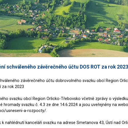
ění schváleného závěrečného účtu DOS ROT za rok 202
chváleného závěrečného účtu dobrovolného svazku obcí Region Orlic
 za rok 2023
ého svazku obcí Region Orlicko-Třebovsko včetně zprávy o výsledk
é hromady svazku č. 4.3 ze dne 14.6.2024 a jsou uveřejněny na webov
ci/usneseni-a-rozpocty/.
k k nahlédnutí kanceláři svazku na adrese Smetanova 43, Ústí nad Orli