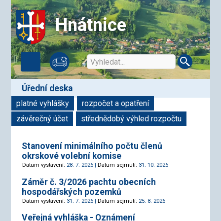
Hnátnice
úřední deska
platné vyhlášky
rozpočet a opatření
závěrečný účet
střednědobý výhled rozpočtu
Stanovení minimálního počtu členů
okrskové volební komise
Datum vystavení:
28. 7. 2026 |
Datum sejmutí:
31. 10. 2026
Záměr č. 3/2026 pachtu obecních
hospodářských pozemků
Datum vystavení:
31. 7. 2026 |
Datum sejmutí:
25. 8. 2026
Veřejná vyhláška - Oznámení