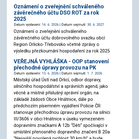
Oznámení o zveřejnění schváleného
závěrečného účtu DSO ROT za rok
2025
Datum vystavení:
16. 6. 2026 |
Datum sejmutí:
30. 6. 2027
Oznámení o zveřejnění schváleného
závěrečného účtu dobrovolného svazku obcí
Region Orlicko-Třebovsko včetně zprávy o
výsledku přezkoumání hospodaření za rok 2025
VEŘEJNÁ VYHLÁŠKA - OOP stanovení
přechodné úpravy provozu na PK
Datum vystavení:
15. 6. 2026 |
Datum sejmutí:
1. 7. 2026
Městský úřad Ústí nad Orlicí, odbor dopravy,
silničního hospodářství a správních agend, jako
věcně a místně příslušný správní orgán, na
základě žádosti Obce Hnátnice, dále po
předchozím písemném vyjádření Policie ČR
stanovuje přechodnou úpravu provozu na silnici
III/3606 v obci Hnátnice v úseku vymezeném
dopravními značkami A 12b “Děti“ spočívající v
umístění přenosného dopravního značení B 20a
"Nejvyšší povolená rychlost 30 km/h" a bude