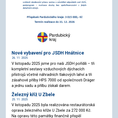
Nové vybavení pro JSDH Hnátnice
26. 11. 2025
V listopadu 2025 jsme pro naši JSDH pořídili – tři
kompletní sestavy vzduchových dýchacích
přístrojů včetně náhradních tlakových lahví a tři
zásahové přilby HPS 7000 od společnosti Dräger
a jednu sadu a přilbu získali darem.
Železný kříž U Zbele
25. 11. 2025
V listopadu 2025 byla realizována restaurátorská
oprava železného kříže U Zbele za 272 000 Kč.
Na opravu této památky finančně přispěl