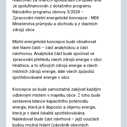
realizován za finanční spoluúčasti Evropské unie.
Je spolufinancován z dotačního programu
Národního programu obnovy 3/2024 –
Zpracování místní energetické koncepce - MEK
Ministerstva průmyslu a obchodu a z vlastních
zdrojů obce.
Místní energetické koncepce bude obsahovat
dvě hlavní části – část analytickou a část
návrhovou. Analytická část bude spočívat ve
zpracování přehledu všech zdrojů energie v obci
Hnátnice, a to síťových zdrojů energie a všech
místních zdrojů energie, dále všech způsobů
spotřebovávané energie v obci.
Koncepce se bude samostatně zabývat každým
odběrným místem v majetku obce. Z toho bude
sestavena bilance kapacitního potenciálu
energie, která je k dispozici a objemu energie,
která je v dané lokalitě spotřebovávána.
Následovat bude část návrhová – jejíž součástí
budou možná řešení (zásobník obecných