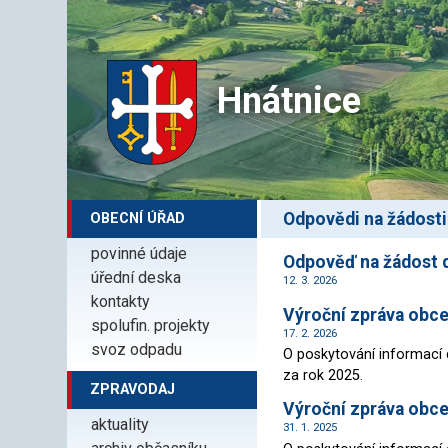
Hnátnice
Odpovědi na žádost
OBECNÍ ÚŘAD
povinné údaje
Odpověď na žádost d
úřední deska
12. 3. 2026
kontakty
Výroční zpráva obc
spolufin. projekty
17. 2. 2026
svoz odpadu
O poskytování informací 
za rok 2025.
ZPRAVODAJ
Výroční zpráva obc
aktuality
31. 1. 2025