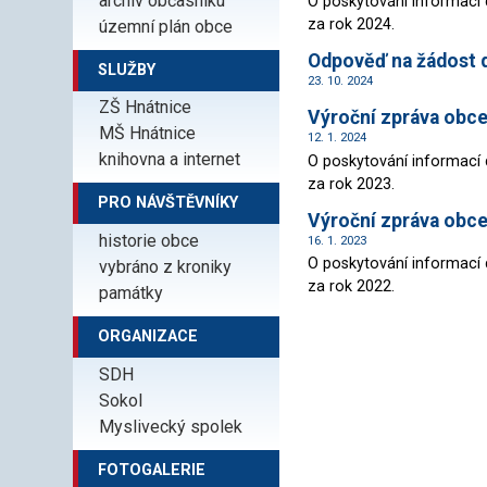
archiv občasníku
O poskytování informací 
za rok 2024.
územní plán obce
Odpověď na žádost d
SLUŽBY
23. 10. 2024
ZŠ Hnátnice
Výroční zpráva obc
MŠ Hnátnice
12. 1. 2024
knihovna a internet
O poskytování informací 
za rok 2023.
PRO NÁVŠTĚVNÍKY
Výroční zpráva obc
historie obce
16. 1. 2023
O poskytování informací 
vybráno z kroniky
za rok 2022.
památky
ORGANIZACE
SDH
Sokol
Myslivecký spolek
FOTOGALERIE