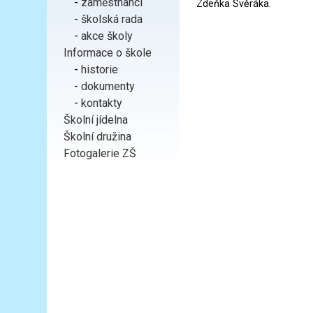
-
zaměstnanci
Zdeňka Svěráka.
-
školská rada
-
akce školy
Informace o škole
-
historie
-
dokumenty
-
kontakty
Školní jídelna
Školní družina
Fotogalerie ZŠ