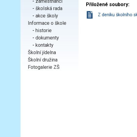
-
zaměstnanci
Přiložené soubory:
-
školská rada
Z deníku školního s
-
akce školy
Informace o škole
-
historie
-
dokumenty
-
kontakty
Školní jídelna
Školní družina
Fotogalerie ZŠ