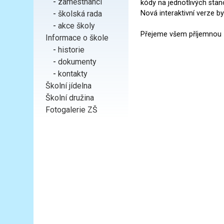
-
zaměstnanci
kódy na jednotlivých stano
-
školská rada
Nová interaktivní verze by
-
akce školy
Přejeme všem příjemnou 
Informace o škole
-
historie
-
dokumenty
-
kontakty
Školní jídelna
Školní družina
Fotogalerie ZŠ