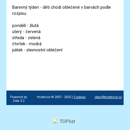
Barevný týden - děti chodí oblečené v barvách podle
rozpisu:
pondělí - žlutá
úterý - červená
středa - zelená
čtvrtek - modrá
pátek - slavnostní oblečení
Powered by
Hnátnice © 2007 - 2025 |
Cookies
obec@hnatnice.cz
Zeta 3.2