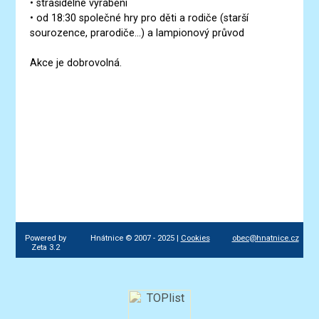
• strašidelné vyrábění
• od 18:30 společné hry pro děti a rodiče (starší
sourozence, prarodiče...) a lampionový průvod
Akce je dobrovolná.
Powered by
Hnátnice © 2007 - 2025 |
Cookies
obec@hnatnice.cz
Zeta 3.2