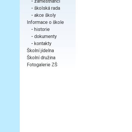
-
zaměstnanci
-
školská rada
-
akce školy
Informace o škole
-
historie
-
dokumenty
-
kontakty
Školní jídelna
Školní družina
Fotogalerie ZŠ