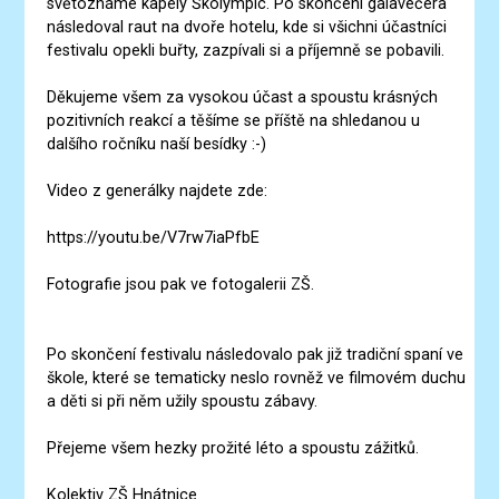
světoznámé kapely Školympic. Po skončení galavečera
následoval raut na dvoře hotelu, kde si všichni účastníci
festivalu opekli buřty, zazpívali si a příjemně se pobavili.
Děkujeme všem za vysokou účast a spoustu krásných
pozitivních reakcí a těšíme se příště na shledanou u
dalšího ročníku naší besídky :-)
Video z generálky najdete zde:
https://youtu.be/V7rw7iaPfbE
Fotografie jsou pak ve fotogalerii ZŠ.
Po skončení festivalu následovalo pak již tradiční spaní ve
škole, které se tematicky neslo rovněž ve filmovém duchu
a děti si při něm užily spoustu zábavy.
Přejeme všem hezky prožité léto a spoustu zážitků.
Kolektiv ZŠ Hnátnice