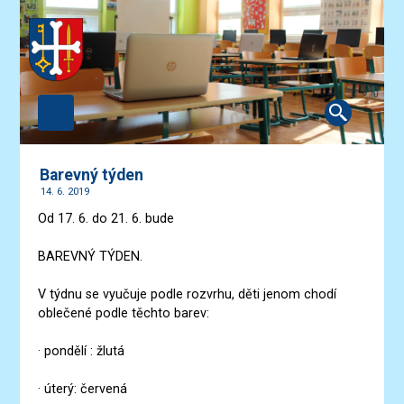
Barevný týden
14. 6. 2019
Od 17. 6. do 21. 6. bude
BAREVNÝ TÝDEN.
V týdnu se vyučuje podle rozvrhu, děti jenom chodí
oblečené podle těchto barev:
· pondělí : žlutá
· úterý: červená