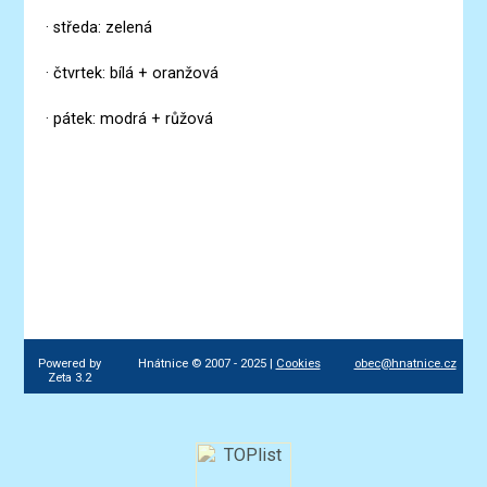
· středa: zelená
· čtvrtek: bílá + oranžová
· pátek: modrá + růžová
Powered by
Hnátnice © 2007 - 2025 |
Cookies
obec@hnatnice.cz
Zeta 3.2