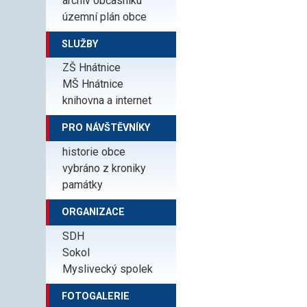
archiv občasníku
územní plán obce
SLUŽBY
ZŠ Hnátnice
MŠ Hnátnice
knihovna a internet
PRO NÁVŠTĚVNÍKY
historie obce
vybráno z kroniky
památky
ORGANIZACE
SDH
Sokol
Myslivecký spolek
FOTOGALERIE