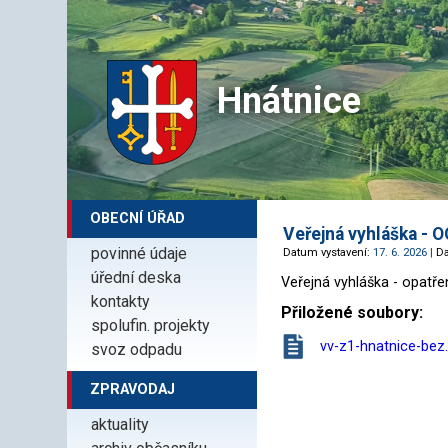
Hnátnice
OBECNÍ ÚŘAD
Veřejná vyhláška -
povinné údaje
Datum vystavení:
17. 6. 2026 |
D
úřední deska
Veřejná vyhláška - opatř
kontakty
Přiložené soubory:
spolufin. projekty
vv-z1-hnatnice-bez
svoz odpadu
ZPRAVODAJ
aktuality