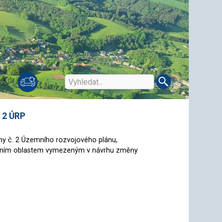
. 2 ÚRP
ěny č. 2 Územního rozvojového plánu,
račním oblastem vymezeným v návrhu změny