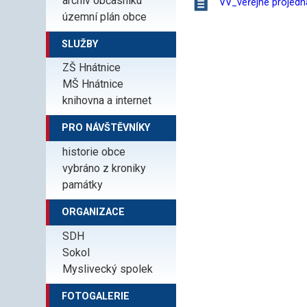
archiv občasníku
VV_veřejné projed
územní plán obce
SLUŽBY
ZŠ Hnátnice
MŠ Hnátnice
knihovna a internet
PRO NÁVŠTĚVNÍKY
historie obce
vybráno z kroniky
památky
ORGANIZACE
SDH
Sokol
Myslivecký spolek
FOTOGALERIE