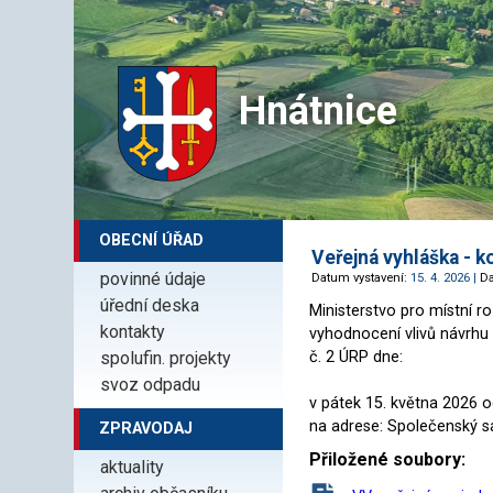
Hnátnice
OBECNÍ ÚŘAD
Veřejná vyhláška - k
povinné údaje
Datum vystavení:
15. 4. 2026 |
D
úřední deska
Ministerstvo pro místní 
kontakty
vyhodnocení vlivů návrh
spolufin. projekty
č. 2 ÚRP dne:
svoz odpadu
v pátek 15. května 2026 o
na adrese: Společenský s
ZPRAVODAJ
Přiložené soubory:
aktuality