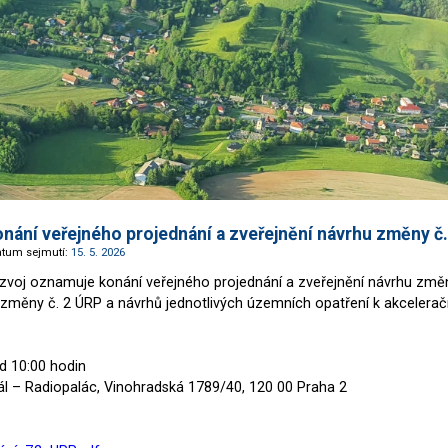
onání veřejného projednání a zveřejnění návrhu změny č
atum sejmutí:
15. 5. 2026
rozvoj oznamuje konání veřejného projednání a zveřejnění návrhu zm
u změny č. 2 ÚRP a návrhů jednotlivých územních opatření k akcele
d 10:00 hodin
ál – Radiopalác, Vinohradská 1789/40, 120 00 Praha 2