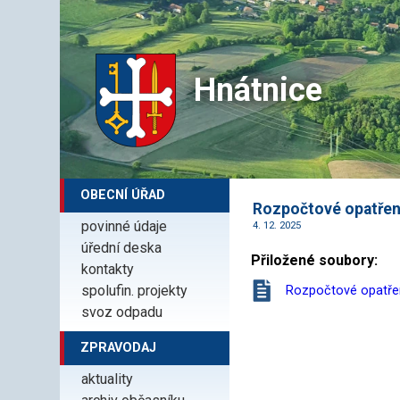
Hnátnice
OBECNÍ ÚŘAD
Rozpočtové opatření
povinné údaje
4. 12. 2025
úřední deska
Přiložené soubory:
kontakty
spolufin. projekty
Rozpočtové opatřen
svoz odpadu
ZPRAVODAJ
aktuality