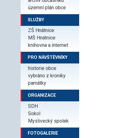
archiv občasníku
územní plán obce
SLUŽBY
ZŠ Hnátnice
MŠ Hnátnice
knihovna a internet
PRO NÁVŠTĚVNÍKY
historie obce
vybráno z kroniky
památky
ORGANIZACE
SDH
Sokol
Myslivecký spolek
FOTOGALERIE