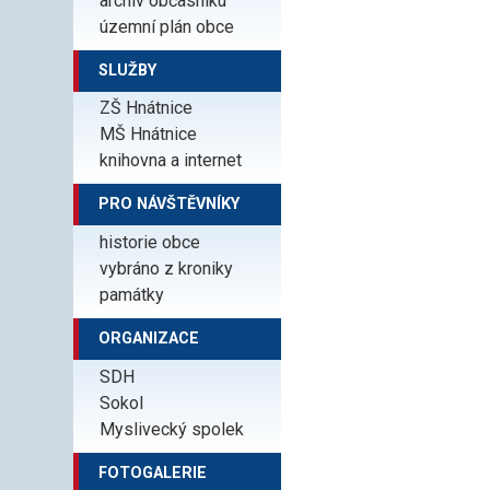
archiv občasníku
územní plán obce
SLUŽBY
ZŠ Hnátnice
MŠ Hnátnice
knihovna a internet
PRO NÁVŠTĚVNÍKY
historie obce
vybráno z kroniky
památky
ORGANIZACE
SDH
Sokol
Myslivecký spolek
FOTOGALERIE