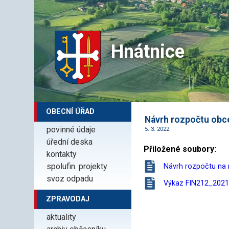
Hnátnice
OBECNÍ ÚŘAD
Návrh rozpočtu obc
povinné údaje
5. 3. 2022
úřední deska
Přiložené soubory:
kontakty
spolufin. projekty
Návrh rozpočtu na r
svoz odpadu
Výkaz FIN212_2021
ZPRAVODAJ
aktuality