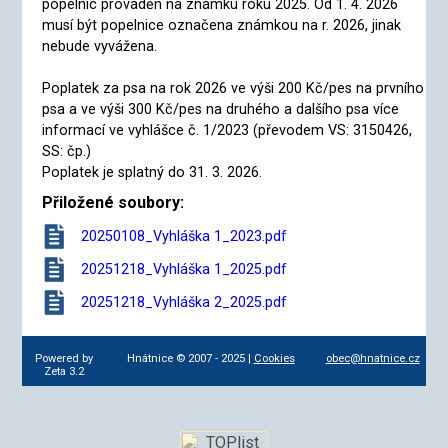
popelnic prováděn na známku roku 2025. Od 1. 4. 2026
musí být popelnice označena známkou na r. 2026, jinak
nebude vyvážena.
Poplatek za psa na rok 2026 ve výši 200 Kč/pes na prvního
psa a ve výši 300 Kč/pes na druhého a dalšího psa více
informací ve vyhlášce č. 1/2023 (převodem VS: 3150426,
SS: čp.)
Poplatek je splatný do 31. 3. 2026.
Přiložené soubory:
20250108_Vyhláška 1_2023.pdf
20251218_Vyhláška 1_2025.pdf
20251218_Vyhláška 2_2025.pdf
Powered by
Hnátnice © 2007 - 2025 |
Cookies
obec@hnatnice.cz
Zeta 3.2