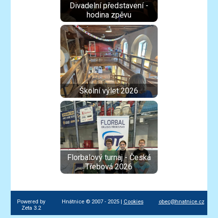
Divadelní představení -
hodina zpěvu
Školní výlet 2026
Florbalový turnaj - Česká
Třebová 2026
Powered by
Hnátnice © 2007 - 2025 |
Cookies
obec@hnatnice.cz
Zeta 3.2