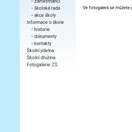
-
zaměstnanci
-
školská rada
Ve fotogalerii se můžete 
-
akce školy
Informace o škole
-
historie
-
dokumenty
-
kontakty
Školní jídelna
Školní družina
Fotogalerie ZŠ