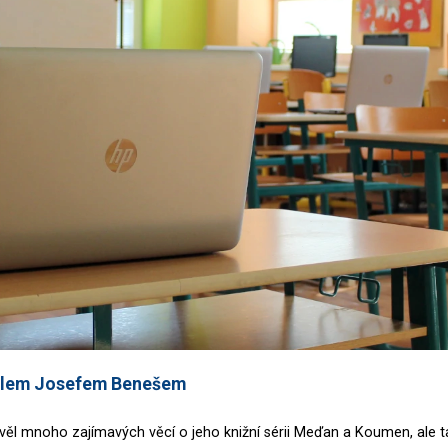
telem Josefem Benešem
věl mnoho zajímavých věcí o jeho knižní sérii Meďan a Koumen, ale t