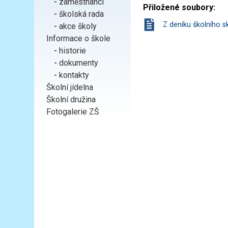
-
zaměstnanci
Přiložené soubory:
-
školská rada
Z deníku školního s
-
akce školy
Informace o škole
-
historie
-
dokumenty
-
kontakty
Školní jídelna
Školní družina
Fotogalerie ZŠ