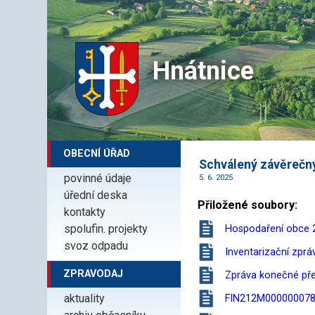
Hnátnice
OBECNÍ ÚŘAD
Schválený závěrečný
povinné údaje
5. 6. 2025
úřední deska
Přiložené soubory:
kontakty
spolufin. projekty
Hospodaření obce 2
svoz odpadu
Inventarizační zprá
ZPRAVODAJ
Zpráva konečné pře
aktuality
FIN212M000000078