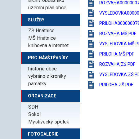
archiv občasníku
ROZVAHA00000007
územní plán obce
VYSLEDOVKA00000
SLUŽBY
PRILOHA000000078
ZŠ Hnátnice
ROZVAHA MŠ.PDF
MŠ Hnátnice
VYSLEDOVKA MŠ.P
knihovna a internet
PRILOHA MŠ.PDF
PRO NÁVŠTĚVNÍKY
ROZVAHA ZŠ.PDF
historie obce
VYSLEDOVKA ZŠ.P
vybráno z kroniky
památky
PRILOHA ZŠ.PDF
ORGANIZACE
SDH
Sokol
Myslivecký spolek
FOTOGALERIE