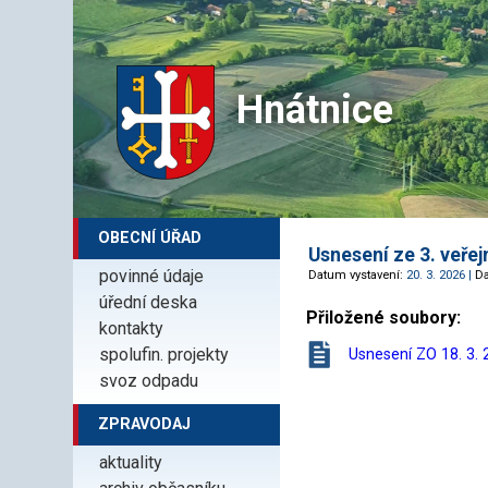
Hnátnice
OBECNÍ ÚŘAD
Usnesení ze 3. veřej
povinné údaje
Datum vystavení:
20. 3. 2026 |
D
úřední deska
Přiložené soubory:
kontakty
spolufin. projekty
Usnesení ZO 18. 3. 
svoz odpadu
ZPRAVODAJ
aktuality