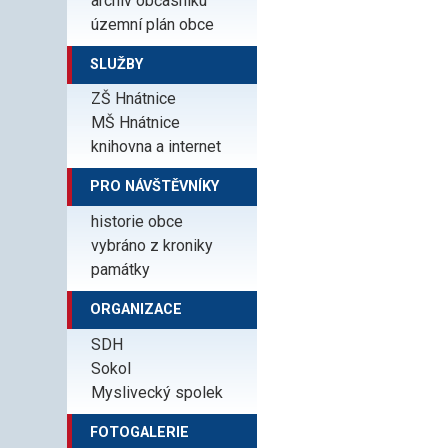
archiv občasníku
územní plán obce
SLUŽBY
ZŠ Hnátnice
MŠ Hnátnice
knihovna a internet
PRO NÁVŠTĚVNÍKY
historie obce
vybráno z kroniky
památky
ORGANIZACE
SDH
Sokol
Myslivecký spolek
FOTOGALERIE