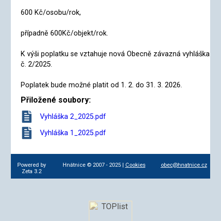
600 Kč/osobu/rok,
případně 600Kč/objekt/rok.
K výši poplatku se vztahuje nová Obecně závazná vyhláška
č. 2/2025.
Poplatek bude možné platit od 1. 2. do 31. 3. 2026.
Přiložené soubory:
Vyhláška 2_2025.pdf
Vyhláška 1_2025.pdf
Powered by
Hnátnice © 2007 - 2025 |
Cookies
obec@hnatnice.cz
Zeta 3.2