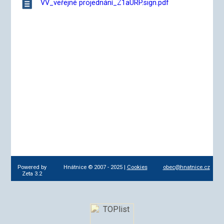
VV_veřejné projednání_Z1aURP.sign.pdf
Powered by
Hnátnice © 2007 - 2025 |
Cookies
obec@hnatnice.cz
Zeta 3.2