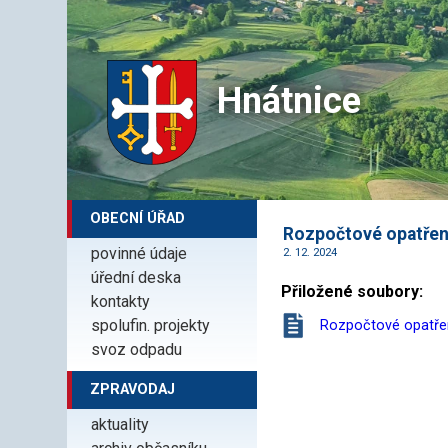
Hnátnice
OBECNÍ ÚŘAD
Rozpočtové opatření
povinné údaje
2. 12. 2024
úřední deska
Přiložené soubory:
kontakty
spolufin. projekty
Rozpočtové opatřen
svoz odpadu
ZPRAVODAJ
aktuality