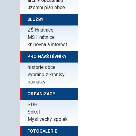
archiv občasníku
územní plán obce
SLUŽBY
ZŠ Hnátnice
MŠ Hnátnice
knihovna a internet
PRO NÁVŠTĚVNÍKY
historie obce
vybráno z kroniky
památky
ORGANIZACE
SDH
Sokol
Myslivecký spolek
FOTOGALERIE