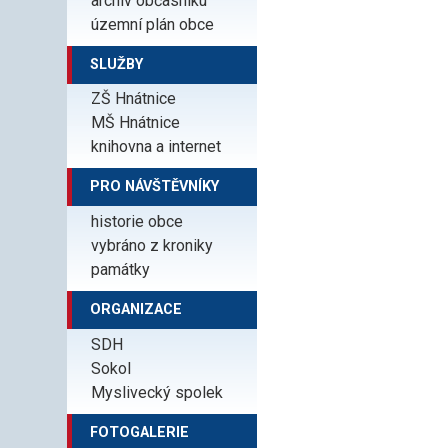
archiv občasníku
územní plán obce
SLUŽBY
ZŠ Hnátnice
MŠ Hnátnice
knihovna a internet
PRO NÁVŠTĚVNÍKY
historie obce
vybráno z kroniky
památky
ORGANIZACE
SDH
Sokol
Myslivecký spolek
FOTOGALERIE