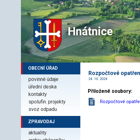
Hnátnice
OBECNÍ ÚŘAD
Rozpočtové opatření
povinné údaje
24. 10. 2024
úřední deska
Přiložené soubory:
kontakty
spolufin. projekty
Rozpočtové opatřen
svoz odpadu
ZPRAVODAJ
aktuality