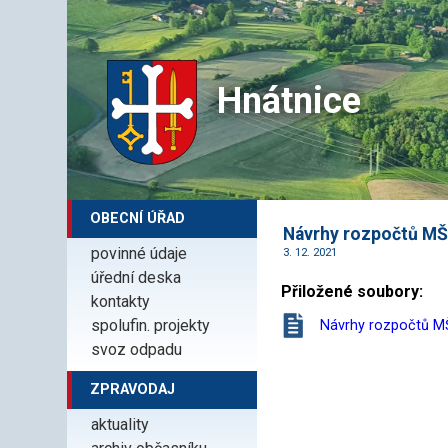
Hnátnice
OBECNÍ ÚŘAD
Návrhy rozpočtů MŠ 
povinné údaje
3. 12. 2021
úřední deska
Přiložené soubory:
kontakty
spolufin. projekty
Návrhy rozpočtů M
svoz odpadu
ZPRAVODAJ
aktuality