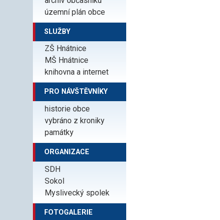
archiv občasníku
územní plán obce
SLUŽBY
ZŠ Hnátnice
MŠ Hnátnice
knihovna a internet
PRO NÁVŠTĚVNÍKY
historie obce
vybráno z kroniky
památky
ORGANIZACE
SDH
Sokol
Myslivecký spolek
FOTOGALERIE