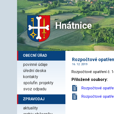
Hnátnice
OBECNÍ ÚŘAD
Rozpočtové opatření 
povinné údaje
16. 12. 2019
úřední deska
Rozpočtové opatření č. 14
kontakty
Přiložené soubory:
spolufin. projekty
Rozpočtové opatřen
svoz odpadu
Rozpočtové opatřen
ZPRAVODAJ
aktuality