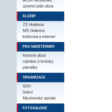
archiv občasníku
územní plán obce
SLUŽBY
ZŠ Hnátnice
MŠ Hnátnice
knihovna a internet
PRO NÁVŠTĚVNÍKY
historie obce
vybráno z kroniky
památky
ORGANIZACE
SDH
Sokol
Myslivecký spolek
FOTOGALERIE