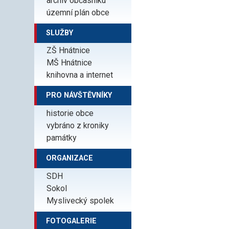
archiv občasníku
územní plán obce
SLUŽBY
ZŠ Hnátnice
MŠ Hnátnice
knihovna a internet
PRO NÁVŠTĚVNÍKY
historie obce
vybráno z kroniky
památky
ORGANIZACE
SDH
Sokol
Myslivecký spolek
FOTOGALERIE