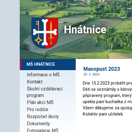
Hnátnice
MŠ HNÁTNICE
Masopust 2023
Informace o MŠ
20. 2. 2023
Kontakt
Dne 15.2.2023 proběhl p
Školní vzdělávací
Děti se seznámily s lidov
program
připravený program, který
upekla paní kuchařka z ma
Plán akcí MŠ
Všem děkujeme za spolup
Pro rodiče
Kolektiv paní učitelek.
Rozpočet školy
Dokumenty
Fotogalerie MŠ