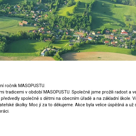
rvní ročník MASOPUSTU.
ými tradicemi v období MASOPUSTU. Společně jsme prožili radost a ves
 předvedly společně s dětmi na obecním úřadě a na základní škole. Vši
teřské školky. Moc jí za to děkujeme. Akce byla velice úspěšná a už s
ráci.