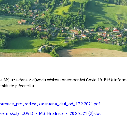
e MŠ uzavřena z důvodu výskytu onemocnění Covid 19. Bližší informa
aktujte p.ředitelku.
ormace_pro_rodice_karantena_deti_od_17.2.2021.pdf
reni_skoly_COVID_-_MS_Hnatnice_-_20.2.2021 (2).doc