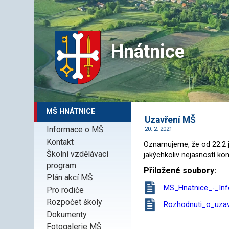
Hnátnice
MŠ HNÁTNICE
Uzavření MŠ
Informace o MŠ
20. 2. 2021
Kontakt
Oznamujeme, že od 22.2 j
Školní vzdělávací
jakýchkoliv nejasností kont
program
Přiložené soubory:
Plán akcí MŠ
MS_Hnatnice_-_Inf
Pro rodiče
Rozpočet školy
Rozhodnuti_o_uzav
Dokumenty
Fotogalerie MŠ