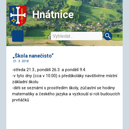
Hnátnice
„Škola nanečisto“
21. 3. 2018
-středa 21.3., pondělí 26.3. a pondělí 9.4.
-v tyto dny (cca v 10.00) s předškoláky navštívíme místní
základní školu
-děti se seznámí s prostředím školy, zúčastní se hodiny
matematiky a českého jazyka a vyzkouší si roli budoucích
prvňáčků