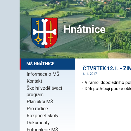
Hnátnice
MŠ HNÁTNICE
ČTVRTEK 12.1. - Z
Informace o MŠ
6. 1. 2017
Kontakt
- V rámci dopoledního po
Školní vzdělávací
- Děti potřebují pouze ob
program
Plán akcí MŠ
Pro rodiče
Rozpočet školy
Dokumenty
Fotogalerie MŠ