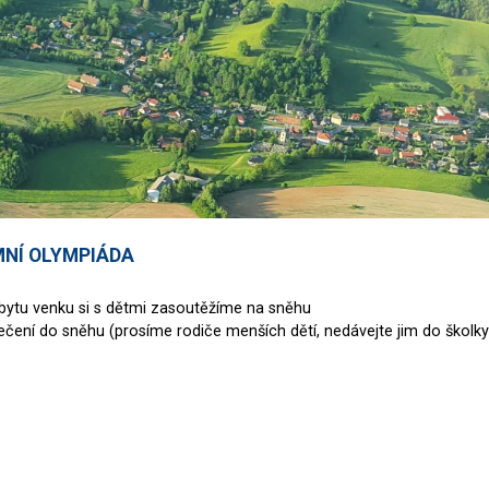
IMNÍ OLYMPIÁDA
bytu venku si s dětmi zasoutěžíme na sněhu
lečení do sněhu (prosíme rodiče menších dětí, nedávejte jim do školk