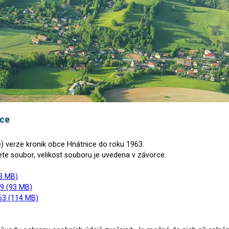
ice
é) verze kronik obce Hnátnice do roku 1963.
te soubor, velikost souboru je uvedena v závorce.
53 MB)
39 (93 MB)
963 (114 MB)