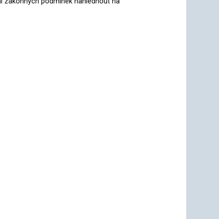
nění zákonných podmínek nahlédnout na