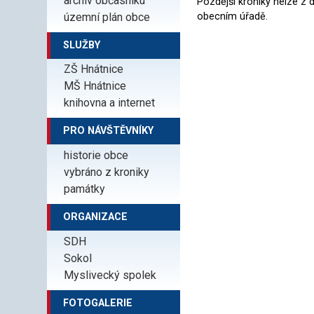
archiv občasníku
Pozdější kroniky nelze z
územní plán obce
obecním úřadě.
SLUŽBY
ZŠ Hnátnice
MŠ Hnátnice
knihovna a internet
PRO NÁVŠTĚVNÍKY
historie obce
vybráno z kroniky
památky
ORGANIZACE
SDH
Sokol
Myslivecký spolek
FOTOGALERIE