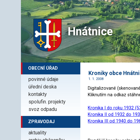
Hnátnice
OBECNÍ ÚŘAD
Kroniky obce Hnátn
povinné údaje
1. 1. 2008
úřední deska
Digitalizované (skenovan
kontakty
Kliknutím na odkaz stáhne
spolufin. projekty
Kronika I do roku 1932 (
svoz odpadu
Kronika II od 1932 do 19
Kronika III od 1940 do 1
ZPRAVODAJ
aktuality