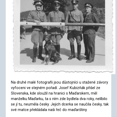
Na druhé malé fotografii jsou důstojníci u stažené závory
vyfoceni ve stejném pořadí. Josef Kubizňák přišel ze
Slovenska, kde sloužil na hranici s Maďarskem, měl
manželku Maďarku, ta s ním zde bydlela dva roky, nelíbilo
se jí tu, neuměla česky. Jejich dcerka se naučila česky, tak
své matce překládala naši řeč do maďarštiny.