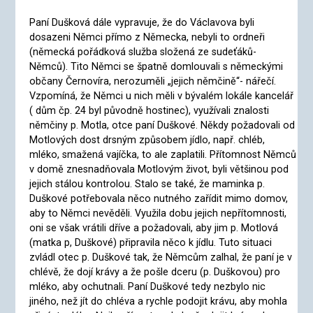
Paní Dušková dále vypravuje, že do Václavova byli
dosazeni Němci přímo z Německa, nebyli to ordneři
(německá pořádková služba složená ze sudeťáků-
Němců). Tito Němci se špatně domlouvali s německými
občany Černovíra, nerozuměli „jejich němčině“- nářečí.
Vzpomíná, že Němci u nich měli v bývalém lokále kancelář
( dům čp. 24 byl původně hostinec), využívali znalosti
němčiny p. Motla, otce paní Duškové. Někdy požadovali od
Motlových dost drsným způsobem jídlo, např. chléb,
mléko, smažená vajíčka, to ale zaplatili. Přítomnost Němců
v domě znesnadňovala Motlovým život, byli většinou pod
jejich stálou kontrolou. Stalo se také, že maminka p.
Duškové potřebovala něco nutného zařídit mimo domov,
aby to Němci nevěděli. Využila dobu jejich nepřítomnosti,
oni se však vrátili dříve a požadovali, aby jim p. Motlová
(matka p, Duškové) připravila něco k jídlu. Tuto situaci
zvládl otec p. Duškové tak, že Němcům zalhal, že paní je v
chlévě, že dojí krávy a že pošle dceru (p. Duškovou) pro
mléko, aby ochutnali. Paní Duškové tedy nezbylo nic
jiného, než jít do chléva a rychle podojit krávu, aby mohla