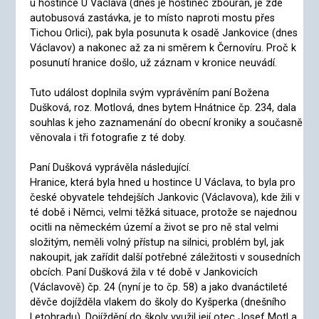
u hostince U Václava (dnes je hostinec zbourán, je zde
autobusová zastávka, je to místo naproti mostu přes
Tichou Orlici), pak byla posunuta k osadě Jankovice (dnes
Václavov) a nakonec až za ni směrem k Černovíru. Proč k
posunutí hranice došlo, už záznam v kronice neuvádí.
Tuto událost doplnila svým vyprávěním paní Božena
Dušková, roz. Motlová, dnes bytem Hnátnice čp. 234, dala
souhlas k jeho zaznamenání do obecní kroniky a současně
věnovala i tři fotografie z té doby.
Paní Dušková vyprávěla následující.
Hranice, která byla hned u hostince U Václava, to byla pro
české obyvatele tehdejších Jankovic (Václavova), kde žili v
té době i Němci, velmi těžká situace, protože se najednou
ocitli na německém území a život se pro ně stal velmi
složitým, neměli volný přístup na silnici, problém byl, jak
nakoupit, jak zařídit další potřebné záležitosti v sousedních
obcích. Paní Dušková žila v té době v Jankovicích
(Václavově) čp. 24 (nyní je to čp. 58) a jako dvanáctileté
děvče dojížděla vlakem do školy do Kyšperka (dnešního
Letohradu). Dojíždění do školy využil její otec Josef Motl a