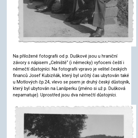
Na přiložené fotografii od p. Duškové jsou u hraniční
závory s nápisem „Celniště“ (i německy) vyfoceni čeští i
němečtí důstojníci. Na fotografii vpravo je velitel českých
financů Josef Kubizňák, který byl určitý čas ubytován také
u Motlových čp.24, vlevo se psem je druhý český důstojník,
který byl ubytován na Lanšperku (jméno si už p. Dušková
nepamatuje). Uprostřed jsou dva němečtí důstojníci.