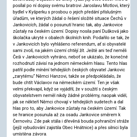
posílal po ní dopisy svému bratrovi Jaroslavu Motlovi, který
bydlel v Kyšperku s prosbou o jejich předání příslušným
úřadům, ve kterých žádal o řešení složité situace Čechů v
Jankovicích, žádal o posunutí hranic tak, aby Jankovice
zůstaly na českém území. Dopisy nosila paní Dušková jako
školačka ukryté v obalech školních knih. Podařilo se tak, že
v Jankovicích bylo vyhlášeno referendum, ať si obyvatelé
sami zvolí, na jakém území chtějí žít. Ještě ani teď neměli
Češi v Jankovicích vyhráno, neboť se ukázalo, že konečné
rozhodnutí závisí na jednom německém hlasu. Tento hlas
patřil podle mínění tehdejších českých obyvatel Jankovic
„zarytému“ Němci Hanzovi, takže se předpokládalo, že
bude chtít Václavov na německém území. Ten je však
velmi překvapil, když se vyjádřil, že v soužití s českým
obyvatelstvem neměl nikdy žádné problémy, naopak viděl,
jak se někteří Němci chovají v tehdejších sudetech a dal
hlas pro to, aby Jankovice zůstaly na českém území. Tak
se hranice posunula až za osadu Jankovice směrem k
Černovíru. Zde pak stála i dřevěná bouda pohraniční stráže
(jejíž vybudování zajistila Obec Hnátnice) a přes silnici byla
umístěna závora.