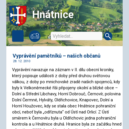
Hnátnice
Vyprávění pamětníků – našich občanů
28. 12. 2010
Vyprávění navazuje na záznam v II. dílu obecní kroniky,
který popisuje události z doby před druhou světovou
válkou, z doby po mnichovské zradě našich spojenců, kdy
byly k Velkoněmecké říši připojeny okolní a blízké obce –
Dolní a Střední Libchavy, Horní Dobrouč, Černovír, polovina
Dolní Čermné, Hylváty, Oldřichovice, Knapovec, Dolní a
Horní Houžovec, kdy se stala obec Hnátnice pohraniční
obcí, neboť byla „odříznuta“ od Ústí nad Orlicí. Z Ústí
směrem k Černovíru byla u Oldřichovic jedna pohraniční
kontrola a u Hnátnice druhá. Hranice byla ze začátku hned