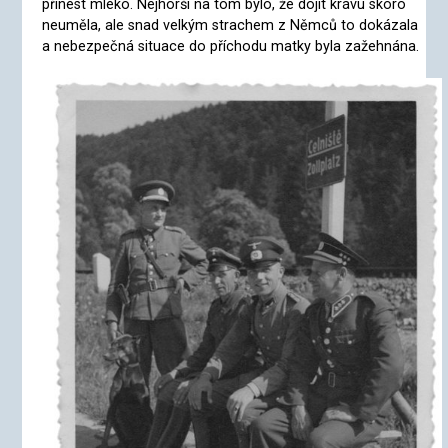
přinést mléko. Nejhorší na tom bylo, že dojit krávu skoro
neuměla, ale snad velkým strachem z Němců to dokázala
a nebezpečná situace do příchodu matky byla zažehnána.